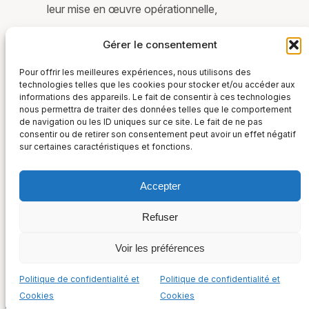
leur mise en œuvre opérationnelle,
ainsi que leurs modalités et délais
Gérer le consentement
d’activation et de désactivation.
Pour offrir les meilleures expériences, nous utilisons des
technologies telles que les cookies pour stocker et/ou accéder aux
informations des appareils. Le fait de consentir à ces technologies
nous permettra de traiter des données telles que le comportement
de navigation ou les ID uniques sur ce site. Le fait de ne pas
consentir ou de retirer son consentement peut avoir un effet négatif
sur certaines caractéristiques et fonctions.
Accepter
France Post-Marché
Refuser
36, rue Taitbout – 75009 Paris
Suivez-nous sur :
+33 (0) 1 48 00 52 01
Voir les préférences
Politique de confidentialité et Cookies
Mentions légales
Politique de confidentialité et
Politique de confidentialité et
Cookies
Cookies