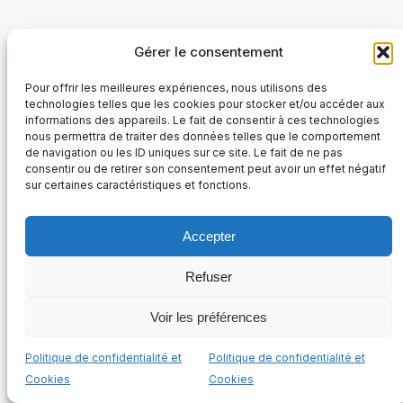
Gérer le consentement
Pour offrir les meilleures expériences, nous utilisons des
technologies telles que les cookies pour stocker et/ou accéder aux
informations des appareils. Le fait de consentir à ces technologies
nous permettra de traiter des données telles que le comportement
France Post-Marché
de navigation ou les ID uniques sur ce site. Le fait de ne pas
36, rue Taitbout – 75009 Paris
consentir ou de retirer son consentement peut avoir un effet négatif
Suivez-nous sur :
sur certaines caractéristiques et fonctions.
+33 (0) 1 48 00 52 01
Politique de confidentialité et Cookies
Mentions légales
Accepter
Refuser
Voir les préférences
Politique de confidentialité et
Politique de confidentialité et
Cookies
Cookies