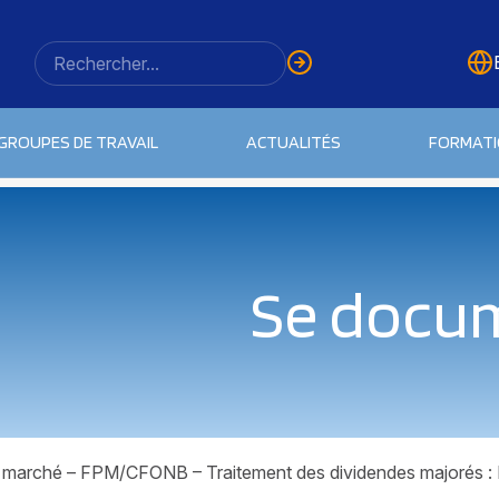
GROUPES DE TRAVAIL
ACTUALITÉS
FORMAT
Se docu
 marché – FPM/CFONB – Traitement des dividendes majorés : 