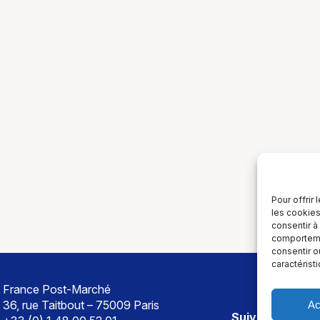
Pour offrir
les cookies
consentir à
comportemen
consentir o
caractérist
France Post-Marché
36, rue Taitbout – 75009 Paris
Ac
Suivez-nous sur