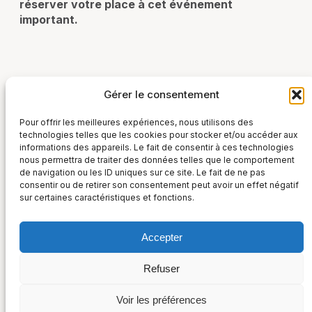
réserver votre place à cet événement
important.
Consultez le programme et inscrivez-vous
Gérer le consentement
Inscription
Pour offrir les meilleures expériences, nous utilisons des
technologies telles que les cookies pour stocker et/ou accéder aux
informations des appareils. Le fait de consentir à ces technologies
nous permettra de traiter des données telles que le comportement
de navigation ou les ID uniques sur ce site. Le fait de ne pas
consentir ou de retirer son consentement peut avoir un effet négatif
sur certaines caractéristiques et fonctions.
Accepter
France Post-Marché
Refuser
36, rue Taitbout – 75009 Paris
Suivez-nous sur :
+33 (0) 1 48 00 52 01
Voir les préférences
Politique de confidentialité et Cookies