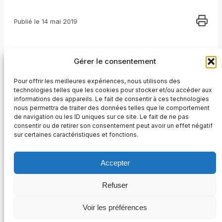
Publié le 14 mai 2019
Gérer le consentement
Pour offrir les meilleures expériences, nous utilisons des
technologies telles que les cookies pour stocker et/ou accéder aux
informations des appareils. Le fait de consentir à ces technologies
nous permettra de traiter des données telles que le comportement
de navigation ou les ID uniques sur ce site. Le fait de ne pas
consentir ou de retirer son consentement peut avoir un effet négatif
sur certaines caractéristiques et fonctions.
Accepter
France Post-Marché
Refuser
36, rue Taitbout – 75009 Paris
Suivez-nous sur :
+33 (0) 1 48 00 52 01
Voir les préférences
Politique de confidentialité et Cookies