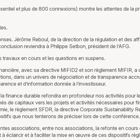
sentiel et plus de 800 connexions) montre les attentes de la pr
tes.
es. Jérôme Reboul, de la direction de la régulation et des affa
conclusion reviendra à Philippe Setbon, président de l’AFG.
les travaux en cours et les questions en suspens.
financière, avec sa directive MIFID2 et son règlement MIFIR, a 
actions, dans un univers de négociation et de transparence accru
parence et d’information donnée à l’investisseur.
finance durable refondra en profondeur nos activités pour les 
és de capitaux vers les projets et activités nécessaires pour fi
ie, le règlement SFDR, la directive Corporate Sustainability R
tifs que nous tenterons de préciser lors de cette conférence.
entes associations, entre nos associations, la refonte en cour
à éclaircir et à faciliter la mise en œuvre de ces dispositifs ré