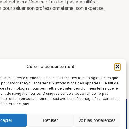
 et cette conférence n’auraient pas été initiés :
 pour saluer son professionnalisme, son expertise,
Gérer le consentement
 les meilleures expériences, nous utilisons des technologies telles que
 pour stocker et/ou accéder aux informations des appareils. Le fait de
 ces technologies nous permettra de traiter des données telles que le
t de navigation ou les ID uniques sur ce site. Le fait de ne pas
u de retirer son consentement peut avoir un effet négatif sur certaines
iques et fonctions.
cepter
Refuser
Voir les préférences
Politique de confidentialité et Cookies
 :
Mentions légales