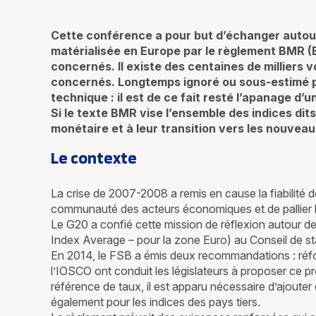
Cette conférence a pour but d’échanger autour 
matérialisée en Europe par le règlement BMR (
concernés. Il existe des centaines de milliers v
concernés. Longtemps ignoré ou sous-estimé pa
technique : il est de ce fait resté l’apanage d
Si le texte BMR vise l’ensemble des indices di
monétaire et à leur transition vers les nouveau
Le contexte
La crise de 2007-2008 a remis en cause la fiabilité de
communauté des acteurs économiques et de pallier l
Le G20 a confié cette mission de réflexion autour de
Index Average – pour la zone Euro) au Conseil de sta
En 2014, le FSB a émis deux recommandations : réform
l’IOSCO ont conduit les législateurs à proposer ce p
référence de taux, il est apparu nécessaire d’ajouter
également pour les indices des pays tiers.