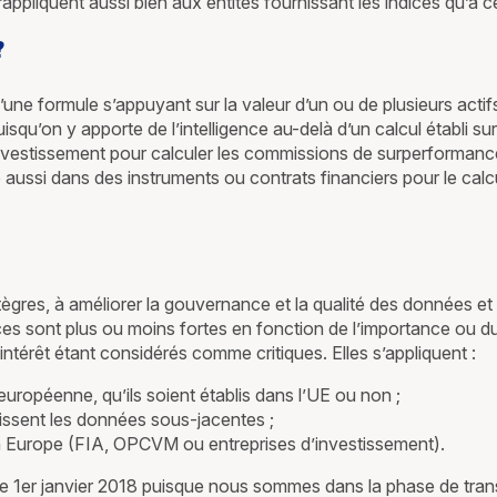
pliquent aussi bien aux entités fournissant les indices qu’à cell
?
 d’une formule s’appuyant sur la valeur d’un ou de plusieurs acti
uisqu’on y apporte de l’intelligence au-delà d’un calcul établi s
nvestissement pour calculer les commissions de surperformance, 
 aussi dans des instruments ou contrats financiers pour le calc
ègres, à améliorer la gouvernance et la qualité des données et l
ences sont plus ou moins fortes en fonction de l’importance ou
d’intérêt étant considérés comme critiques. Elles s’appliquent :
européenne, qu’ils soient établis dans l’UE ou non ;
nissent les données sous-jacentes ;
 en Europe (FIA, OPCVM ou entreprises d’investissement).
 1er janvier 2018 puisque nous sommes dans la phase de transit