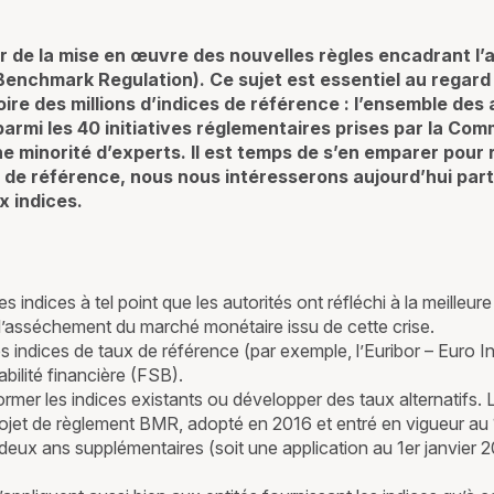
de la mise en œuvre des nouvelles règles encadrant l’ac
Benchmark Regulation). Ce sujet est essentiel au regard
oire des millions d’indices de référence : l’ensemble des
rmi les 40 initiatives réglementaires prises par la Co
’une minorité d’experts. Il est temps de s’en emparer pou
ts de référence, nous nous intéresserons aujourd’hui par
x indices.
s indices à tel point que les autorités ont réfléchi à la meilleu
’asséchement du marché monétaire issu de cette crise.
s indices de taux de référence (par exemple, l’Euribor – Euro I
bilité financière (FSB).
er les indices existants ou développer des taux alternatifs. L
rojet de règlement BMR, adopté en 2016 et entré en vigueur au 
 deux ans supplémentaires (soit une application au 1er janvier 